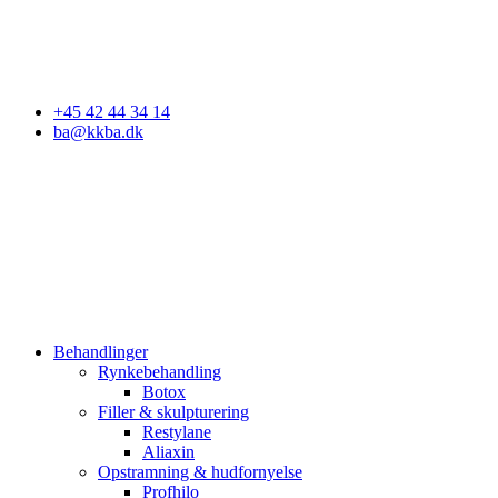
Godkendt af Styrelsen for Patientsikkerhed
+45 42 44 34 14
ba@kkba.dk
Behandlinger
Rynkebehandling
Botox
Filler & skulpturering
Restylane
Aliaxin
Opstramning & hudfornyelse
Profhilo