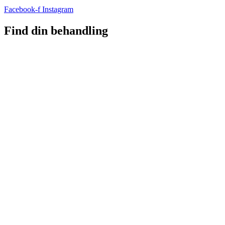
Facebook-f
Instagram
Find din behandling
Ansigtsbehandling
Rynkebehandling
Filler & skulpturering
Opstramning & hudfornyelse
Før/efter billeder