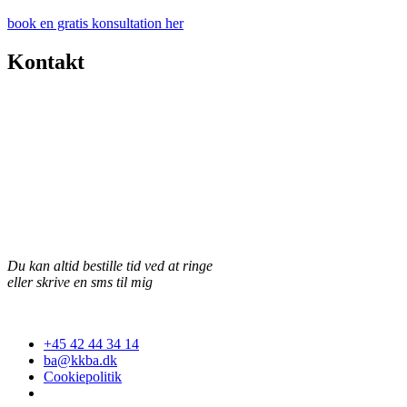
book en gratis konsultation her
Kontakt
Nordre Strandvej 26, 8240 Risskov
Du kan altid bestille tid ved at ringe
eller skrive en sms til mig
Se tilsynsrapport 2025
+45 42 44 34 14
ba@kkba.dk
Cookiepolitik