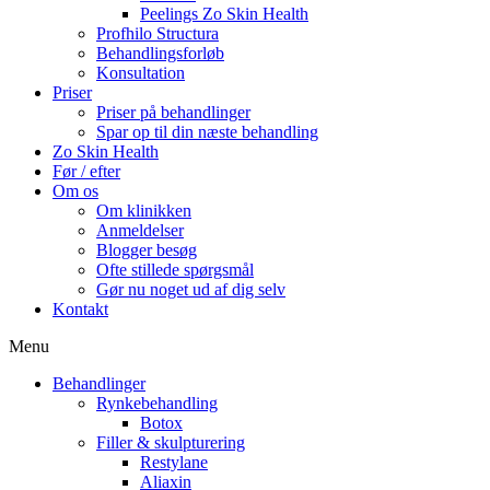
Peelings Zo Skin Health
Profhilo Structura
Behandlingsforløb
Konsultation
Priser
Priser på behandlinger
Spar op til din næste behandling
Zo Skin Health
Før / efter
Om os
Om klinikken
Anmeldelser
Blogger besøg
Ofte stillede spørgsmål
Gør nu noget ud af dig selv
Kontakt
Menu
Behandlinger
Rynkebehandling
Botox
Filler & skulpturering
Restylane
Aliaxin