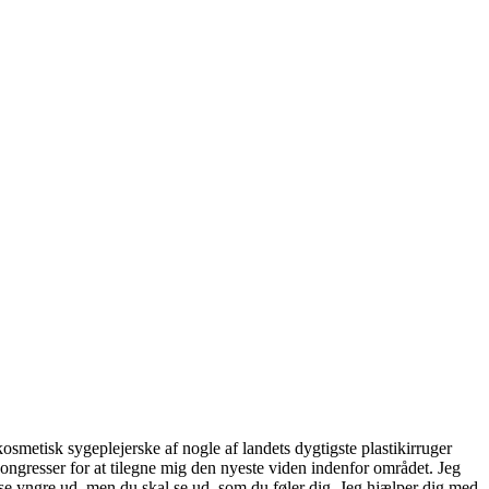
smetisk sygeplejerske af nogle af landets dygtigste plastikirruger
ongresser for at tilegne mig den nyeste viden indenfor området. Jeg
 se yngre ud, men du skal se ud, som du føler dig. Jeg hjælper dig med