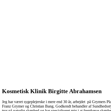
Kosmetisk Klinik Birgitte Abrahamsen
Jeg har været sygeplejerske i mere end 30 år, arbejdet på Grymers Pla
Franz Grymer og Christian Bang. Godkendt behandler af Sundhedsstyrel
tror på naturlig skønhed og har specialiseret mig i at fremhæve skønhe