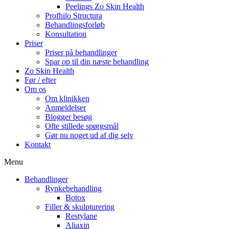
Peelings Zo Skin Health
Profhilo Structura
Behandlingsforløb
Konsultation
Priser
Priser på behandlinger
Spar op til din næste behandling
Zo Skin Health
Før / efter
Om os
Om klinikken
Anmeldelser
Blogger besøg
Ofte stillede spørgsmål
Gør nu noget ud af dig selv
Kontakt
Menu
Behandlinger
Rynkebehandling
Botox
Filler & skulpturering
Restylane
Aliaxin