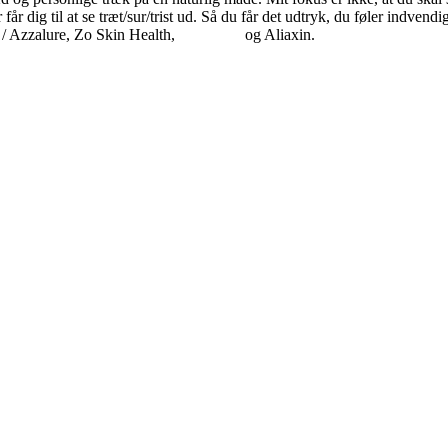
år dig til at se træt/sur/trist ud. Så du får det udtryk, du føler indvendi
/ Azzalure, Zo Skin Health,
Restylane
og Aliaxin.