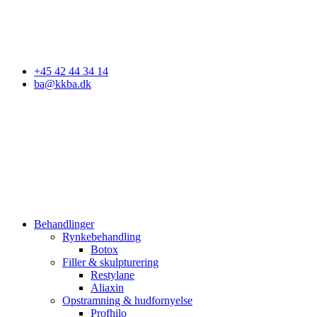
Godkendt af Styrelsen for Patientsikkerhed
+45 42 44 34 14
ba@kkba.dk
Behandlinger
Rynkebehandling
Botox
Filler & skulpturering
Restylane
Aliaxin
Opstramning & hudfornyelse
Profhilo