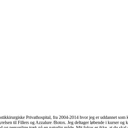
stikkirurgiske Privathospital, fra 2004-2014 hvor jeg er uddannet som ko
sen til Fillers og Azzalure /Botox. Jeg deltager løbende i kurser og k
d og personlige træk på en naturlig måde. Mit fokus er ikke, at du skal