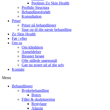
Peelings Zo Skin Health
Profhilo Structura
Behandlingsforløb
Konsultation
Priser
Priser på behandlinger
Spar op til din næste behandling
Zo Skin Health
Før / efter
Om os
Om klinikken
Anmeldelser
Blogger besøg
Ofte stillede spørgsmål
Gør nu noget ud af dig selv
Kontakt
Menu
Behandlinger
Rynkebehandling
Botox
Filler & skulpturering
Restylane
Aliaxin