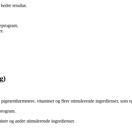
bedre resultat.
jeprogram.
r.
g)
igmenthæmmere, vitaminer og flere stimulerende ingredienser, som ops
eprogram.
r og andre stimulerende ingredienser.