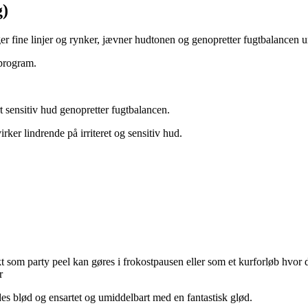
g)
r fine linjer og rynker, jævner hudtonen og genopretter fugtbalancen u
eprogram.
sensitiv hud genopretter fugtbalancen.
ker lindrende på irriteret og sensitiv hud.
kt som party peel kan gøres i frokostpausen eller som et kurforløb hvor d
r
es blød og ensartet og umiddelbart med en fantastisk glød.