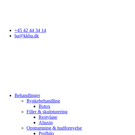
Godkendt af Styrelsen for Patientsikkerhed
+45 42 44 34 14
ba@kkba.dk
Behandlinger
Rynkebehandling
Botox
Filler & skulpturering
Restylane
Aliaxin
Opstramning & hudfornyelse
Profhilo